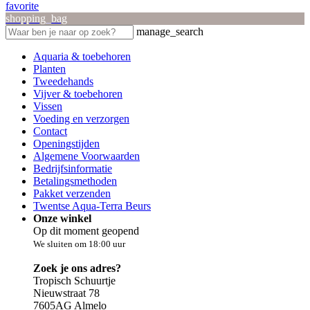
favorite
shopping_bag
manage_search
Aquaria & toebehoren
Planten
Tweedehands
Vijver & toebehoren
Vissen
Voeding en verzorgen
Contact
Openingstijden
Algemene Voorwaarden
Bedrijfsinformatie
Betalingsmethoden
Pakket verzenden
Twentse Aqua-Terra Beurs
Onze winkel
Op dit moment geopend
We sluiten om 18:00 uur
Zoek je ons adres?
Tropisch Schuurtje
Nieuwstraat 78
7605AG Almelo