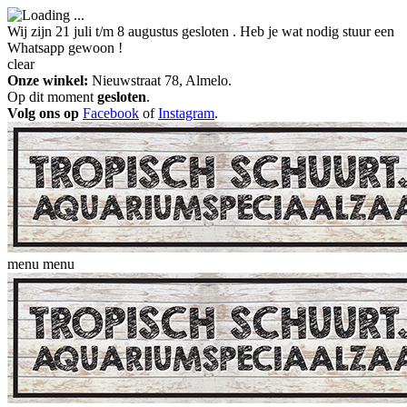
Wij zijn 21 juli t/m 8 augustus gesloten . Heb je wat nodig stuur een
Whatsapp gewoon !
clear
Onze winkel:
Nieuwstraat 78, Almelo.
Op dit moment
gesloten
.
Volg ons op
Facebook
of
Instagram
.
menu
menu