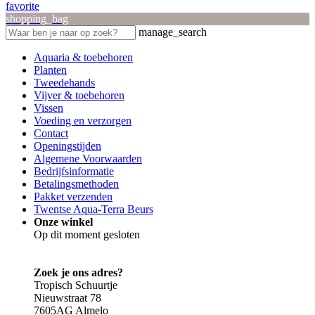
favorite
shopping_bag
manage_search
Aquaria & toebehoren
Planten
Tweedehands
Vijver & toebehoren
Vissen
Voeding en verzorgen
Contact
Openingstijden
Algemene Voorwaarden
Bedrijfsinformatie
Betalingsmethoden
Pakket verzenden
Twentse Aqua-Terra Beurs
Onze winkel
Op dit moment gesloten
Zoek je ons adres?
Tropisch Schuurtje
Nieuwstraat 78
7605AG Almelo