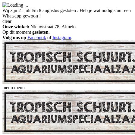
Wij zijn 21 juli t/m 8 augustus gesloten . Heb je wat nodig stuur een
Whatsapp gewoon !
clear
Onze winkel:
Nieuwstraat 78, Almelo.
Op dit moment
gesloten
.
Volg ons op
Facebook
of
Instagram
.
menu
menu