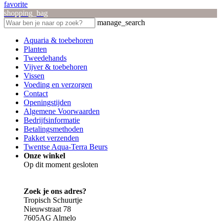
favorite
shopping_bag
manage_search
Aquaria & toebehoren
Planten
Tweedehands
Vijver & toebehoren
Vissen
Voeding en verzorgen
Contact
Openingstijden
Algemene Voorwaarden
Bedrijfsinformatie
Betalingsmethoden
Pakket verzenden
Twentse Aqua-Terra Beurs
Onze winkel
Op dit moment gesloten
Zoek je ons adres?
Tropisch Schuurtje
Nieuwstraat 78
7605AG Almelo