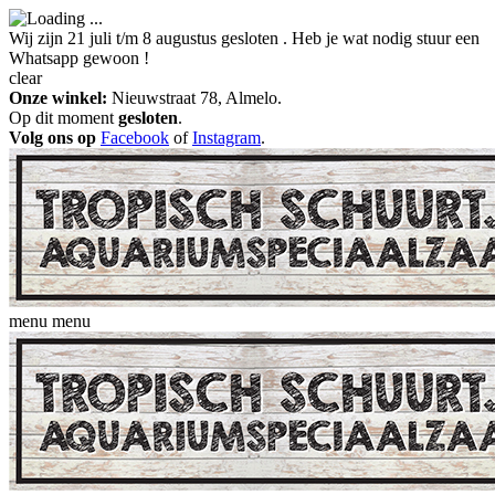
Wij zijn 21 juli t/m 8 augustus gesloten . Heb je wat nodig stuur een
Whatsapp gewoon !
clear
Onze winkel:
Nieuwstraat 78, Almelo.
Op dit moment
gesloten
.
Volg ons op
Facebook
of
Instagram
.
menu
menu