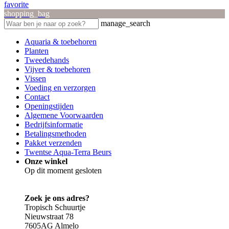
favorite
shopping_bag
manage_search
Aquaria & toebehoren
Planten
Tweedehands
Vijver & toebehoren
Vissen
Voeding en verzorgen
Contact
Openingstijden
Algemene Voorwaarden
Bedrijfsinformatie
Betalingsmethoden
Pakket verzenden
Twentse Aqua-Terra Beurs
Onze winkel
Op dit moment gesloten
Zoek je ons adres?
Tropisch Schuurtje
Nieuwstraat 78
7605AG Almelo