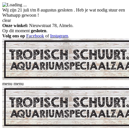
Wij zijn 21 juli t/m 8 augustus gesloten . Heb je wat nodig stuur een
Whatsapp gewoon !
clear
Onze winkel:
Nieuwstraat 78, Almelo.
Op dit moment
gesloten
.
Volg ons op
Facebook
of
Instagram
.
menu
menu