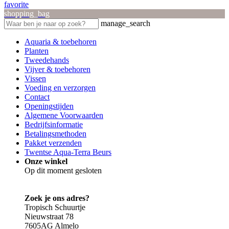
favorite
shopping_bag
manage_search
Aquaria & toebehoren
Planten
Tweedehands
Vijver & toebehoren
Vissen
Voeding en verzorgen
Contact
Openingstijden
Algemene Voorwaarden
Bedrijfsinformatie
Betalingsmethoden
Pakket verzenden
Twentse Aqua-Terra Beurs
Onze winkel
Op dit moment gesloten
Zoek je ons adres?
Tropisch Schuurtje
Nieuwstraat 78
7605AG Almelo