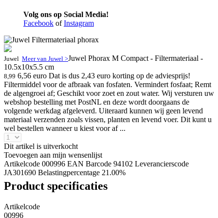
Volg ons op Social Media!
Facebook
of
Instagram
Juwel Phorax M Compact - Filtermateriaal -
Juwel
Meer van Juwel >
10.5x10x5.5 cm
6,56 euro
Dat is dus 2,43 euro korting op de adviesprijs!
8,99
Filtermiddel voor de afbraak van fosfaten. Vermindert fosfaat; Remt
de algengroei af; Geschikt voor zoet en zout water. Wij versturen uw
webshop bestelling met PostNL en deze wordt doorgaans de
volgende werkdag afgeleverd. Uiteraard kunnen wij geen levend
materiaal verzenden zoals vissen, planten en levend voer. Dit kunt u
wel bestellen wanneer u kiest voor af ...
Dit artikel is uitverkocht
Toevoegen aan mijn wensenlijst
Artikelcode 000996
EAN Barcode 94102
Leverancierscode
JA301690
Belastingpercentage 21.00%
Product specificaties
Artikelcode
00996