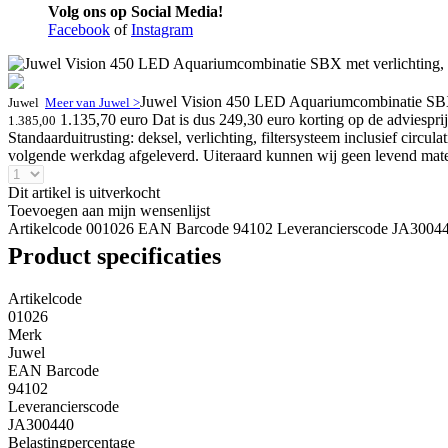
Volg ons op Social Media!
Facebook
of
Instagram
Juwel Vision 450 LED Aquariumcombinatie SBX me
Juwel
Meer van Juwel >
1.135,70 euro
Dat is dus 249,30 euro korting op de adviesprij
1.385,00
Standaarduitrusting: deksel, verlichting, filtersysteem inclusief c
volgende werkdag afgeleverd. Uiteraard kunnen wij geen levend materi
Dit artikel is uitverkocht
Toevoegen aan mijn wensenlijst
Artikelcode 001026
EAN Barcode 94102
Leverancierscode JA3004
Product specificaties
Artikelcode
01026
Merk
Juwel
EAN Barcode
94102
Leverancierscode
JA300440
Belastingpercentage