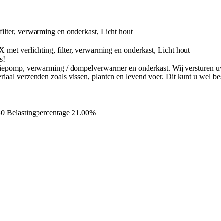
t verlichting, filter, verwarming en onderkast, Licht hout
s!
irculatiepomp, verwarming / dompelverwarmer en onderkast. Wij versture
aal verzenden zoals vissen, planten en levend voer. Dit kunt u wel best
40
Belastingpercentage 21.00%