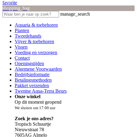
favorite
shopping_bag
manage_search
Aquaria & toebehoren
Planten
Tweedehands
Vijver & toebehoren
Vissen
Voeding en verzorgen
Contact
Openingstijden
Algemene Voorwaarden
Bedrijfsinformatie
Betalingsmethoden
Pakket verzenden
Twentse Aqua-Terra Beurs
Onze winkel
Op dit moment geopend
We sluiten om 17:00 uur
Zoek je ons adres?
Tropisch Schuurtje
Nieuwstraat 78
7605AG Almelo