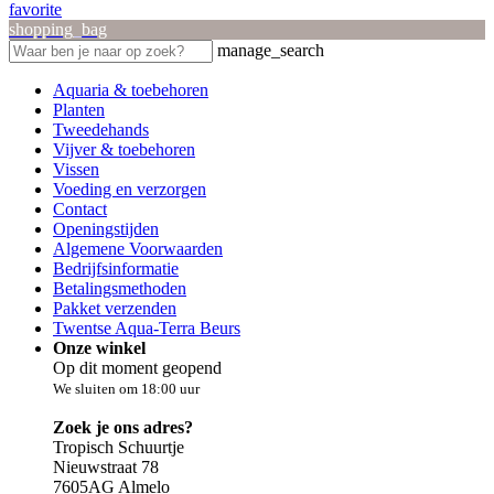
favorite
shopping_bag
manage_search
Aquaria & toebehoren
Planten
Tweedehands
Vijver & toebehoren
Vissen
Voeding en verzorgen
Contact
Openingstijden
Algemene Voorwaarden
Bedrijfsinformatie
Betalingsmethoden
Pakket verzenden
Twentse Aqua-Terra Beurs
Onze winkel
Op dit moment geopend
We sluiten om 18:00 uur
Zoek je ons adres?
Tropisch Schuurtje
Nieuwstraat 78
7605AG Almelo