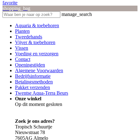
favorite
shopping_bag
manage_search
Aquaria & toebehoren
Planten
Tweedehands
Vijver & toebehoren
Vissen
Voeding en verzorgen
Contact
Openingstijden
Algemene Voorwaarden
Bedrijfsinformatie
Betalingsmethoden
Pakket verzenden
Twentse Aqua-Terra Beurs
Onze winkel
Op dit moment gesloten
Zoek je ons adres?
Tropisch Schuurtje
Nieuwstraat 78
7605AG Almelo