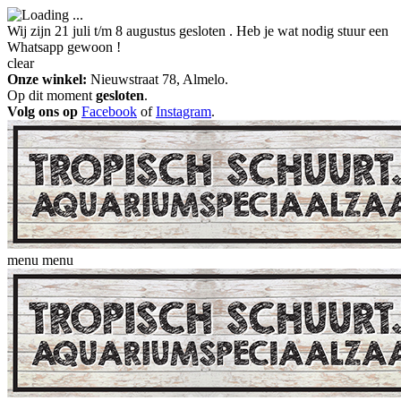
Wij zijn 21 juli t/m 8 augustus gesloten . Heb je wat nodig stuur een
Whatsapp gewoon !
clear
Onze winkel:
Nieuwstraat 78, Almelo.
Op dit moment
gesloten
.
Volg ons op
Facebook
of
Instagram
.
menu
menu