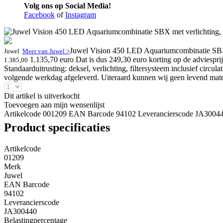
Volg ons op Social Media!
Facebook
of
Instagram
Juwel Vision 450 LED Aquariumcombinatie SBX me
Juwel
Meer van Juwel >
1.135,70 euro
Dat is dus 249,30 euro korting op de adviesprij
1.385,00
Standaarduitrusting: deksel, verlichting, filtersysteem inclusief c
volgende werkdag afgeleverd. Uiteraard kunnen wij geen levend materi
Dit artikel is uitverkocht
Toevoegen aan mijn wensenlijst
Artikelcode 001209
EAN Barcode 94102
Leverancierscode JA3004
Product specificaties
Artikelcode
01209
Merk
Juwel
EAN Barcode
94102
Leverancierscode
JA300440
Belastingpercentage