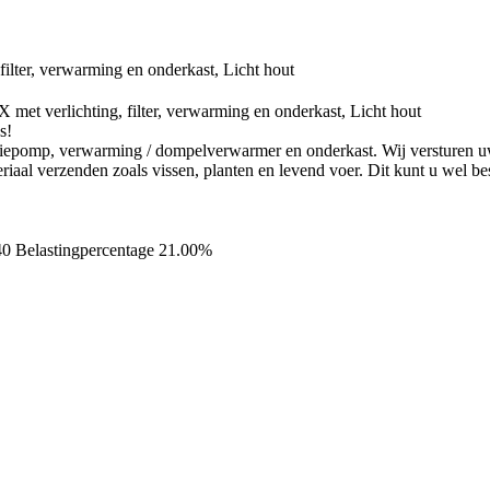
t verlichting, filter, verwarming en onderkast, Licht hout
s!
irculatiepomp, verwarming / dompelverwarmer en onderkast. Wij versture
aal verzenden zoals vissen, planten en levend voer. Dit kunt u wel best
40
Belastingpercentage 21.00%