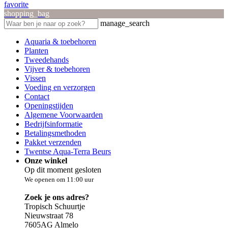
favorite
shopping_bag
manage_search
Aquaria & toebehoren
Planten
Tweedehands
Vijver & toebehoren
Vissen
Voeding en verzorgen
Contact
Openingstijden
Algemene Voorwaarden
Bedrijfsinformatie
Betalingsmethoden
Pakket verzenden
Twentse Aqua-Terra Beurs
Onze winkel
Op dit moment gesloten
We openen om 11:00 uur
Zoek je ons adres?
Tropisch Schuurtje
Nieuwstraat 78
7605AG Almelo