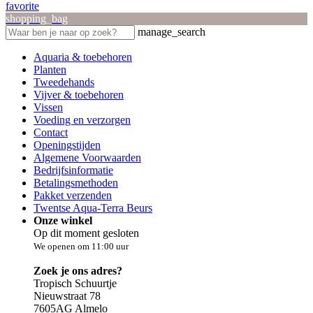
favorite
shopping_bag
manage_search
Aquaria & toebehoren
Planten
Tweedehands
Vijver & toebehoren
Vissen
Voeding en verzorgen
Contact
Openingstijden
Algemene Voorwaarden
Bedrijfsinformatie
Betalingsmethoden
Pakket verzenden
Twentse Aqua-Terra Beurs
Onze winkel
Op dit moment gesloten
We openen om 11:00 uur
Zoek je ons adres?
Tropisch Schuurtje
Nieuwstraat 78
7605AG Almelo