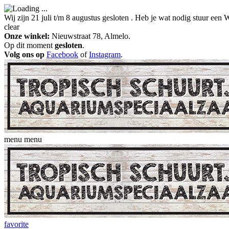
Wij zijn 21 juli t/m 8 augustus gesloten . Heb je wat nodig stuur ee
clear
Onze winkel:
Nieuwstraat 78, Almelo.
Op dit moment
gesloten
.
Volg ons op
Facebook
of
Instagram
.
menu
menu
favorite