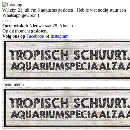
Wij zijn 21 juli t/m 8 augustus gesloten . Heb je wat nodig stuur een
Whatsapp gewoon !
clear
Onze winkel:
Nieuwstraat 78, Almelo.
Op dit moment
gesloten
.
Volg ons op
Facebook
of
Instagram
.
menu
menu