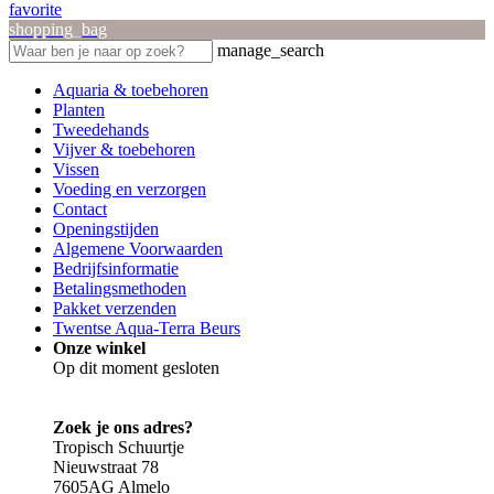
favorite
shopping_bag
manage_search
Aquaria & toebehoren
Planten
Tweedehands
Vijver & toebehoren
Vissen
Voeding en verzorgen
Contact
Openingstijden
Algemene Voorwaarden
Bedrijfsinformatie
Betalingsmethoden
Pakket verzenden
Twentse Aqua-Terra Beurs
Onze winkel
Op dit moment gesloten
Zoek je ons adres?
Tropisch Schuurtje
Nieuwstraat 78
7605AG Almelo