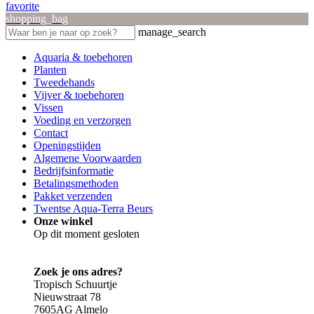
favorite
shopping_bag
manage_search
Aquaria & toebehoren
Planten
Tweedehands
Vijver & toebehoren
Vissen
Voeding en verzorgen
Contact
Openingstijden
Algemene Voorwaarden
Bedrijfsinformatie
Betalingsmethoden
Pakket verzenden
Twentse Aqua-Terra Beurs
Onze winkel
Op dit moment gesloten
Zoek je ons adres?
Tropisch Schuurtje
Nieuwstraat 78
7605AG Almelo