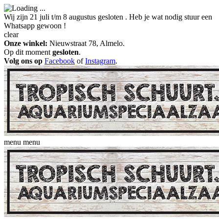
Wij zijn 21 juli t/m 8 augustus gesloten . Heb je wat nodig stuur een
Whatsapp gewoon !
clear
Onze winkel:
Nieuwstraat 78, Almelo.
Op dit moment
gesloten
.
Volg ons op
Facebook
of
Instagram
.
menu
menu