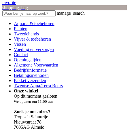
favorite
shopping_bag
manage_search
Aquaria & toebehoren
Planten
Tweedehands
Vijver & toebehoren
Vissen
Voeding en verzorgen
Contact
Openingstijden
Algemene Voorwaarden
Bedrijfsinformatie
Betalingsmethoden
Pakket verzenden
Twentse Aqua-Terra Beurs
Onze winkel
Op dit moment gesloten
We openen om 11:00 uur
Zoek je ons adres?
Tropisch Schuurtje
Nieuwstraat 78
7605AG Almelo