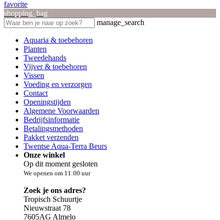
favorite
shopping_bag
manage_search
Aquaria & toebehoren
Planten
Tweedehands
Vijver & toebehoren
Vissen
Voeding en verzorgen
Contact
Openingstijden
Algemene Voorwaarden
Bedrijfsinformatie
Betalingsmethoden
Pakket verzenden
Twentse Aqua-Terra Beurs
Onze winkel
Op dit moment gesloten
We openen om 11:00 uur
Zoek je ons adres?
Tropisch Schuurtje
Nieuwstraat 78
7605AG Almelo