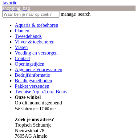
favorite
shopping_bag
manage_search
Aquaria & toebehoren
Planten
Tweedehands
Vijver & toebehoren
Vissen
Voeding en verzorgen
Contact
Openingstijden
Algemene Voorwaarden
Bedrijfsinformatie
Betalingsmethoden
Pakket verzenden
Twentse Aqua-Terra Beurs
Onze winkel
Op dit moment geopend
We sluiten om 17:00 uur
Zoek je ons adres?
Tropisch Schuurtje
Nieuwstraat 78
7605AG Almelo