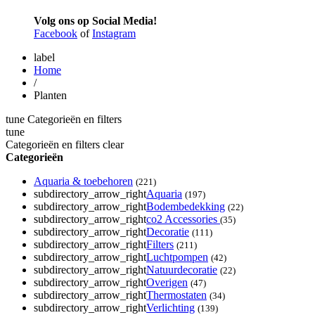
Volg ons op Social Media!
Facebook
of
Instagram
label
Home
/
Planten
tune
Categorieën en filters
tune
Categorieën en filters
clear
Categorieën
Aquaria & toebehoren
(221)
subdirectory_arrow_right
Aquaria
(197)
subdirectory_arrow_right
Bodembedekking
(22)
subdirectory_arrow_right
co2 Accessories
(35)
subdirectory_arrow_right
Decoratie
(111)
subdirectory_arrow_right
Filters
(211)
subdirectory_arrow_right
Luchtpompen
(42)
subdirectory_arrow_right
Natuurdecoratie
(22)
subdirectory_arrow_right
Overigen
(47)
subdirectory_arrow_right
Thermostaten
(34)
subdirectory_arrow_right
Verlichting
(139)