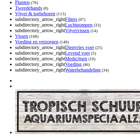
Planten
(76)
Tweedehands
(0)
Vijver & toebehoren
(113)
subdirectory_arrow_right
Filters
(97)
subdirectory_arrow_right
Luchtpompen
(33)
subdirectory_arrow_right
Vijvervissen
(14)
Vissen
(168)
Voeding en verzorgen
(149)
subdirectory_arrow_right
Diepvries voer
(25)
subdirectory_arrow_right
Levend voer
(5)
subdirectory_arrow_right
Medicijnen
(10)
subdirectory_arrow_right
Voeding
(46)
subdirectory_arrow_right
Waterbehandeling
(34)