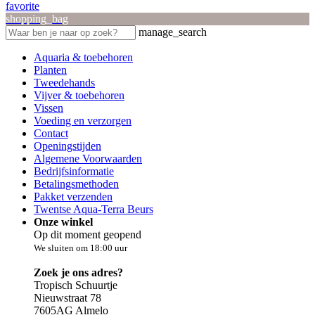
favorite
shopping_bag
manage_search
Aquaria & toebehoren
Planten
Tweedehands
Vijver & toebehoren
Vissen
Voeding en verzorgen
Contact
Openingstijden
Algemene Voorwaarden
Bedrijfsinformatie
Betalingsmethoden
Pakket verzenden
Twentse Aqua-Terra Beurs
Onze winkel
Op dit moment geopend
We sluiten om 18:00 uur
Zoek je ons adres?
Tropisch Schuurtje
Nieuwstraat 78
7605AG Almelo