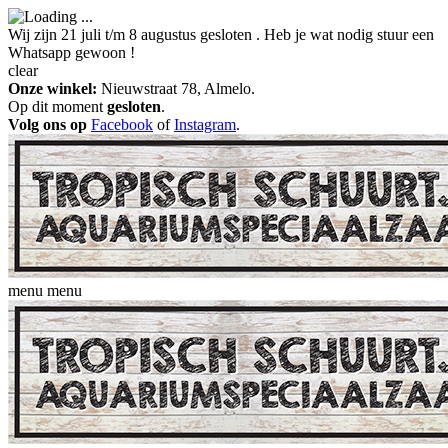
Wij zijn 21 juli t/m 8 augustus gesloten . Heb je wat nodig stuur een
Whatsapp gewoon !
clear
Onze winkel:
Nieuwstraat 78, Almelo.
Op dit moment
gesloten
.
Volg ons op
Facebook
of
Instagram
.
menu
menu