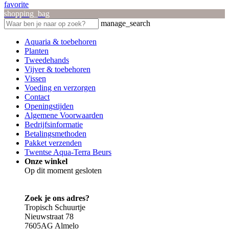
favorite
shopping_bag
manage_search
Aquaria & toebehoren
Planten
Tweedehands
Vijver & toebehoren
Vissen
Voeding en verzorgen
Contact
Openingstijden
Algemene Voorwaarden
Bedrijfsinformatie
Betalingsmethoden
Pakket verzenden
Twentse Aqua-Terra Beurs
Onze winkel
Op dit moment gesloten
Zoek je ons adres?
Tropisch Schuurtje
Nieuwstraat 78
7605AG Almelo