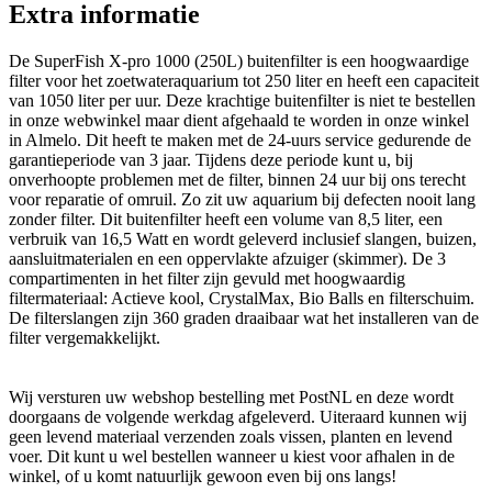
Extra informatie
De SuperFish X-pro 1000 (250L) buitenfilter is een hoogwaardige
filter voor het zoetwateraquarium tot 250 liter en heeft een capaciteit
van 1050 liter per uur. Deze krachtige buitenfilter is niet te bestellen
in onze webwinkel maar dient afgehaald te worden in onze winkel
in Almelo. Dit heeft te maken met de 24-uurs service gedurende de
garantieperiode van 3 jaar. Tijdens deze periode kunt u, bij
onverhoopte problemen met de filter, binnen 24 uur bij ons terecht
voor reparatie of omruil. Zo zit uw aquarium bij defecten nooit lang
zonder filter. Dit buitenfilter heeft een volume van 8,5 liter, een
verbruik van 16,5 Watt en wordt geleverd inclusief slangen, buizen,
aansluitmaterialen en een oppervlakte afzuiger (skimmer). De 3
compartimenten in het filter zijn gevuld met hoogwaardig
filtermateriaal: Actieve kool, CrystalMax, Bio Balls en filterschuim.
De filterslangen zijn 360 graden draaibaar wat het installeren van de
filter vergemakkelijkt.
Wij versturen uw webshop bestelling met PostNL en deze wordt
doorgaans de volgende werkdag afgeleverd. Uiteraard kunnen wij
geen levend materiaal verzenden zoals vissen, planten en levend
voer. Dit kunt u wel bestellen wanneer u kiest voor afhalen in de
winkel, of u komt natuurlijk gewoon even bij ons langs!