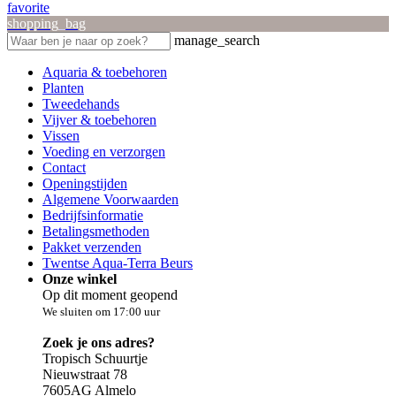
favorite
shopping_bag
manage_search
Aquaria & toebehoren
Planten
Tweedehands
Vijver & toebehoren
Vissen
Voeding en verzorgen
Contact
Openingstijden
Algemene Voorwaarden
Bedrijfsinformatie
Betalingsmethoden
Pakket verzenden
Twentse Aqua-Terra Beurs
Onze winkel
Op dit moment geopend
We sluiten om 17:00 uur
Zoek je ons adres?
Tropisch Schuurtje
Nieuwstraat 78
7605AG Almelo