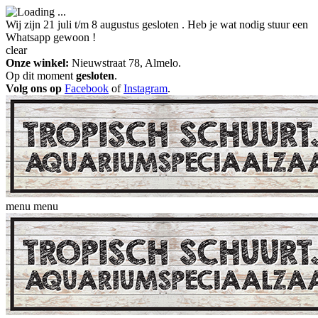
Wij zijn 21 juli t/m 8 augustus gesloten . Heb je wat nodig stuur een
Whatsapp gewoon !
clear
Onze winkel:
Nieuwstraat 78, Almelo.
Op dit moment
gesloten
.
Volg ons op
Facebook
of
Instagram
.
menu
menu