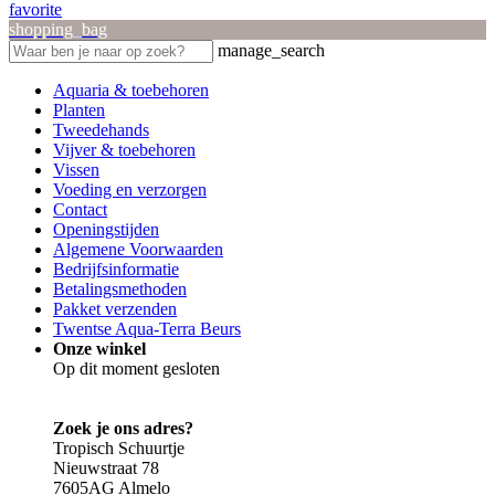
favorite
shopping_bag
manage_search
Aquaria & toebehoren
Planten
Tweedehands
Vijver & toebehoren
Vissen
Voeding en verzorgen
Contact
Openingstijden
Algemene Voorwaarden
Bedrijfsinformatie
Betalingsmethoden
Pakket verzenden
Twentse Aqua-Terra Beurs
Onze winkel
Op dit moment gesloten
Zoek je ons adres?
Tropisch Schuurtje
Nieuwstraat 78
7605AG Almelo