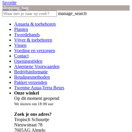
favorite
shopping_bag
manage_search
Aquaria & toebehoren
Planten
Tweedehands
Vijver & toebehoren
Vissen
Voeding en verzorgen
Contact
Openingstijden
Algemene Voorwaarden
Bedrijfsinformatie
Betalingsmethoden
Pakket verzenden
Twentse Aqua-Terra Beurs
Onze winkel
Op dit moment geopend
We sluiten om 18:00 uur
Zoek je ons adres?
Tropisch Schuurtje
Nieuwstraat 78
7605AG Almelo