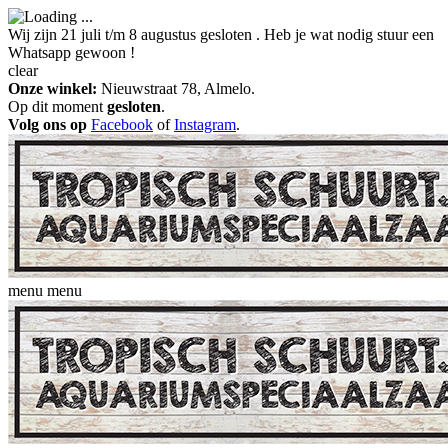
Wij zijn 21 juli t/m 8 augustus gesloten . Heb je wat nodig stuur een
Whatsapp gewoon !
clear
Onze winkel:
Nieuwstraat 78, Almelo.
Op dit moment
gesloten
.
Volg ons op
Facebook
of
Instagram
.
menu
menu