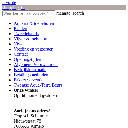
favorite
shopping_bag
manage_search
Aquaria & toebehoren
Planten
Tweedehands
Vijver & toebehoren
Vissen
Voeding en verzorgen
Contact
Openingstijden
Algemene Voorwaarden
Bedrijfsinformatie
Betalingsmethoden
Pakket verzenden
Twentse Aqua-Terra Beurs
Onze winkel
Op dit moment gesloten
Zoek je ons adres?
Tropisch Schuurtje
Nieuwstraat 78
7605AG Almelo