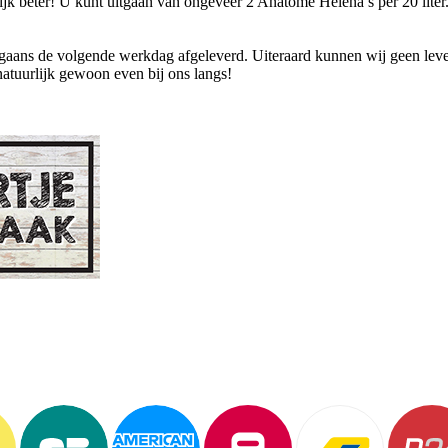
lijk beter! U kunt uitgaan van ongeveer 2 Anatome Helena’s per 20 liter
ans de volgende werkdag afgeleverd. Uiteraard kunnen wij geen levend
natuurlijk gewoon even bij ons langs!