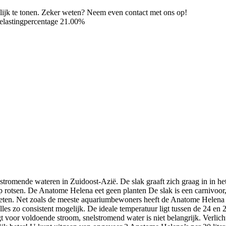
eilijk te tonen. Zeker weten? Neem even contact met ons op!
elastingpercentage 21.00%
tromende wateren in Zuidoost-Azië. De slak graaft zich graag in in het z
rotsen. De Anatome Helena eet geen planten De slak is een carnivoor, du
zal eten. Net zoals de meeste aquariumbewoners heeft de Anatome Helen
les zo consistent mogelijk. De ideale temperatuur ligt tussen de 24 en
gt voor voldoende stroom, snelstromend water is niet belangrijk. Verlic