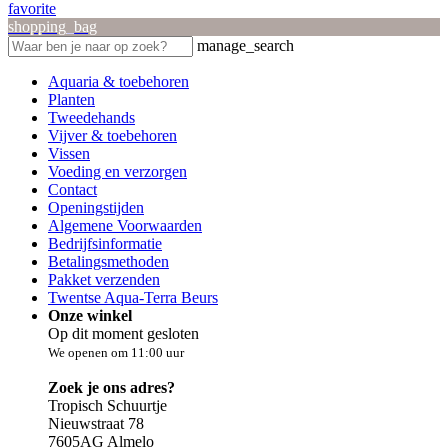
favorite
shopping_bag
manage_search
Aquaria & toebehoren
Planten
Tweedehands
Vijver & toebehoren
Vissen
Voeding en verzorgen
Contact
Openingstijden
Algemene Voorwaarden
Bedrijfsinformatie
Betalingsmethoden
Pakket verzenden
Twentse Aqua-Terra Beurs
Onze winkel
Op dit moment gesloten
We openen om 11:00 uur
Zoek je ons adres?
Tropisch Schuurtje
Nieuwstraat 78
7605AG Almelo