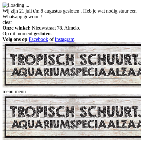
Wij zijn 21 juli t/m 8 augustus gesloten . Heb je wat nodig stuur een
Whatsapp gewoon !
clear
Onze winkel:
Nieuwstraat 78, Almelo.
Op dit moment
gesloten
.
Volg ons op
Facebook
of
Instagram
.
menu
menu