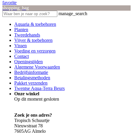
favorite
shopping_bag
manage_search
Aquaria & toebehoren
Planten
Tweedehands
Vijver & toebehoren
Vissen
Voeding en verzorgen
Contact
Openingstijden
Algemene Voorwaarden
Bedrijfsinformatie
Betalingsmethoden
Pakket verzenden
Twentse Aqua-Terra Beurs
Onze winkel
Op dit moment gesloten
Zoek je ons adres?
Tropisch Schuurtje
Nieuwstraat 78
7605AG Almelo