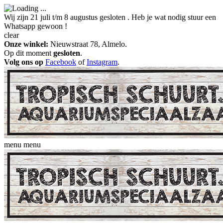
Wij zijn 21 juli t/m 8 augustus gesloten . Heb je wat nodig stuur een
Whatsapp gewoon !
clear
Onze winkel:
Nieuwstraat 78, Almelo.
Op dit moment
gesloten
.
Volg ons op
Facebook
of
Instagram
.
menu
menu