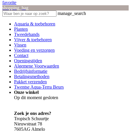
favorite
shopping_bag
manage_search
Aquaria & toebehoren
Planten
Tweedehands
Vijver & toebehoren
Vissen
Voeding en verzorgen
Contact
Openingstijden
Algemene Voorwaarden
Bedrijfsinformatie
Betalingsmethoden
Pakket verzenden
Twentse Aqua-Terra Beurs
Onze winkel
Op dit moment gesloten
Zoek je ons adres?
Tropisch Schuurtje
Nieuwstraat 78
7605AG Almelo