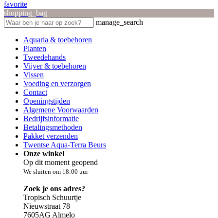
favorite
shopping_bag
manage_search
Aquaria & toebehoren
Planten
Tweedehands
Vijver & toebehoren
Vissen
Voeding en verzorgen
Contact
Openingstijden
Algemene Voorwaarden
Bedrijfsinformatie
Betalingsmethoden
Pakket verzenden
Twentse Aqua-Terra Beurs
Onze winkel
Op dit moment geopend
We sluiten om 18:00 uur
Zoek je ons adres?
Tropisch Schuurtje
Nieuwstraat 78
7605AG Almelo