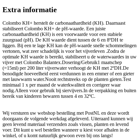
Extra informatie
Colombo KH+ herstelt de carbonaathardheid (KH). Daarnaast
stabiliseert Colombo KH+ de pH-waarde. Een juiste
carbonaathardheid (KH) is een voorwaarde voor een stabiele
zuurgraad (pH). De KH waarde dient tussen de 6 en 8ºDH te
liggen. Bij een te lage KH kan de pH-waarde snelle schommelingen
vertonen, wat zeer schadelijk is voor het vijverleven .Zodra de
optimale KH waarde is bereikt, stabiliseert u de waterwaardes in uw
vijver met Colombo Balantex.Dosering/Gebruik1 maatschep
(=15ml) per 200 liter vijverwater verhoogt de KH met 2ºDH.De
benodigde hoeveelheid eerst verdunnen in een emmer of een gieter
met lauwwarm water.Nooit rechtstreeks op de planten gieten.Test
minimaal 1 x per maand de waterkwaliteit en corrigeer waar
nodig.Alleen voor gebruik bij siervijvers.In de verpakking en buiten
bereik van kinderen bewaren tussen 4 en 32ºC.
Wij versturen uw webshop bestelling met PostNL en deze wordt
doorgaans de volgende werkdag afgeleverd. Uiteraard kunnen wij
geen levend materiaal verzenden zoals vissen, planten en levend
voer. Dit kunt u wel bestellen wanneer u kiest voor afhalen in de
winkel, of u komt natuurlijk gewoon even bij ons langs!