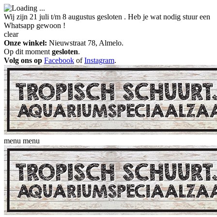
Wij zijn 21 juli t/m 8 augustus gesloten . Heb je wat nodig stuur een
Whatsapp gewoon !
clear
Onze winkel:
Nieuwstraat 78, Almelo.
Op dit moment
gesloten
.
Volg ons op
Facebook
of
Instagram
.
menu
menu