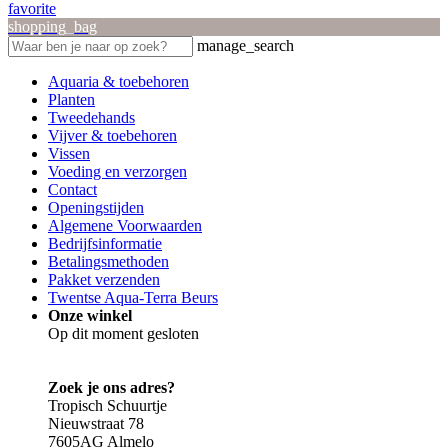
favorite
shopping_bag
manage_search
Aquaria & toebehoren
Planten
Tweedehands
Vijver & toebehoren
Vissen
Voeding en verzorgen
Contact
Openingstijden
Algemene Voorwaarden
Bedrijfsinformatie
Betalingsmethoden
Pakket verzenden
Twentse Aqua-Terra Beurs
Onze winkel
Op dit moment gesloten
Zoek je ons adres?
Tropisch Schuurtje
Nieuwstraat 78
7605AG Almelo