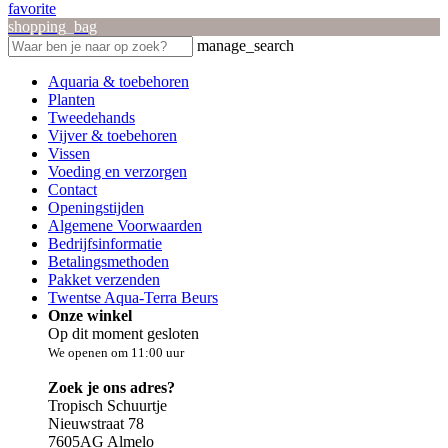
favorite
shopping_bag
manage_search
Aquaria & toebehoren
Planten
Tweedehands
Vijver & toebehoren
Vissen
Voeding en verzorgen
Contact
Openingstijden
Algemene Voorwaarden
Bedrijfsinformatie
Betalingsmethoden
Pakket verzenden
Twentse Aqua-Terra Beurs
Onze winkel
Op dit moment gesloten
We openen om 11:00 uur
Zoek je ons adres?
Tropisch Schuurtje
Nieuwstraat 78
7605AG Almelo