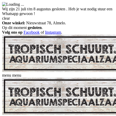
Wij zijn 21 juli t/m 8 augustus gesloten . Heb je wat nodig stuur een
Whatsapp gewoon !
clear
Onze winkel:
Nieuwstraat 78, Almelo.
Op dit moment
gesloten
.
Volg ons op
Facebook
of
Instagram
.
menu
menu