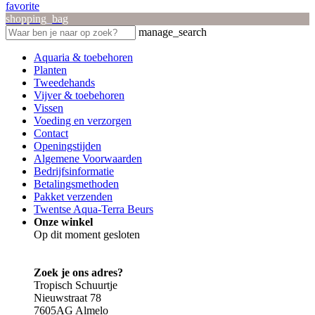
favorite
shopping_bag
manage_search
Aquaria & toebehoren
Planten
Tweedehands
Vijver & toebehoren
Vissen
Voeding en verzorgen
Contact
Openingstijden
Algemene Voorwaarden
Bedrijfsinformatie
Betalingsmethoden
Pakket verzenden
Twentse Aqua-Terra Beurs
Onze winkel
Op dit moment gesloten
Zoek je ons adres?
Tropisch Schuurtje
Nieuwstraat 78
7605AG Almelo