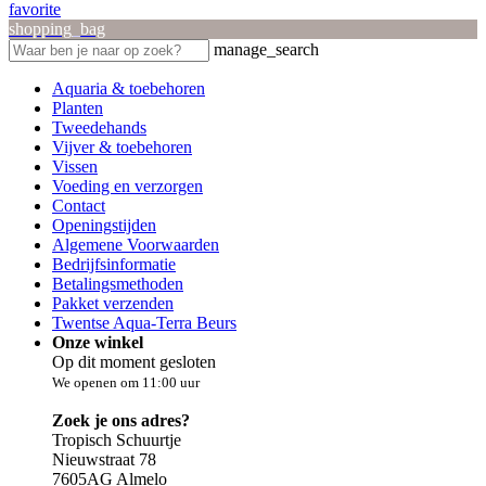
favorite
shopping_bag
manage_search
Aquaria & toebehoren
Planten
Tweedehands
Vijver & toebehoren
Vissen
Voeding en verzorgen
Contact
Openingstijden
Algemene Voorwaarden
Bedrijfsinformatie
Betalingsmethoden
Pakket verzenden
Twentse Aqua-Terra Beurs
Onze winkel
Op dit moment gesloten
We openen om 11:00 uur
Zoek je ons adres?
Tropisch Schuurtje
Nieuwstraat 78
7605AG Almelo