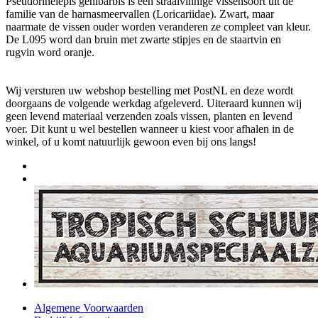
Pseudorinelepis genibarbis is een straalvinnige vissensoort uit de
familie van de harnasmeervallen (Loricariidae). Zwart, maar
naarmate de vissen ouder worden veranderen ze compleet van kleur.
De L095 word dan bruin met zwarte stipjes en de staartvin en
rugvin word oranje.
Wij versturen uw webshop bestelling met PostNL en deze wordt
doorgaans de volgende werkdag afgeleverd. Uiteraard kunnen wij
geen levend materiaal verzenden zoals vissen, planten en levend
voer. Dit kunt u wel bestellen wanneer u kiest voor afhalen in de
winkel, of u komt natuurlijk gewoon even bij ons langs!
Algemene Voorwaarden