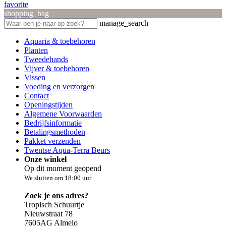
favorite
shopping_bag
manage_search
Aquaria & toebehoren
Planten
Tweedehands
Vijver & toebehoren
Vissen
Voeding en verzorgen
Contact
Openingstijden
Algemene Voorwaarden
Bedrijfsinformatie
Betalingsmethoden
Pakket verzenden
Twentse Aqua-Terra Beurs
Onze winkel
Op dit moment geopend
We sluiten om 18:00 uur
Zoek je ons adres?
Tropisch Schuurtje
Nieuwstraat 78
7605AG Almelo