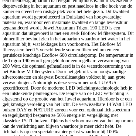
een driehoekig aquarium dat elegant en tijdloos is. Indrukwekkende
dieptewerking in het aquarium en past naadloos in elke hoek van de
kamer en creëert een rustige plek voor het hele gezin. Dit kwaliteit
aquarium wordt geproduceerd in Duitsland van hoogwaardige
materialen, waardoor een maximale kwaliteit en lange levensduur
gegarandeerd wordt. Juwel Aquarium Trigon 190 LED is een
aquarium dat uitgevoerd is met een sterk Bioflow M filtersystem. Dit
binnenfilter bevindt zich in het aquarium waardoor het water in het
aquarium blijft, wat lekkages kan voorkomen. Het Bioflow M
filtersystem heeft 5 verschillende soorten filtermedium en een
geruisloze krachtige Ecoflow 600 circulatiepomp. De temperatuur in
de Trigon 190 wordt geregeld door een regelbare verwarming van
200 Watt, die optimaal geïnstalleerd is in de waterdoorstroming van
het Bioflow M filtersystem. Door het gebruik van hoogwaardige
zilvercontacten en slagvast Borosilicaatglas voldoet hij aan grote
verwachtingen. Natuurlijk is deze verwarmer ook TUV/GS
gecertificeerd. Door de moderne LED belichtingstechnologie heb je
een uitstekende plantengroei. De lengte van de LED verlichting is
afgestemd op de grootte van het Juwel aquarium. Hierdoor is er een
gelijkmatige verdeling van het licht. De verwisselbare 14 Watt LED
buizen DAY en NATURE zorgen voor een optimaal lichtspectrum
en tegelijkertijd besparen ze 50% energie in vergelijking met
klassieke T5 TL buizen. Tijdens het schoonmaken van het aquarium
kan de verlichting aan blijven waardoor je meer zicht hebt. De
lichtbalk is op een speciale manier gelast waardoor hij 100%