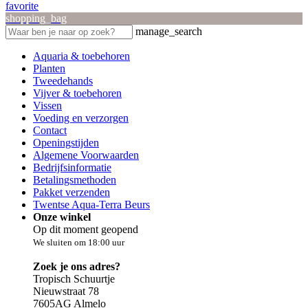
favorite
shopping_bag
manage_search
Aquaria & toebehoren
Planten
Tweedehands
Vijver & toebehoren
Vissen
Voeding en verzorgen
Contact
Openingstijden
Algemene Voorwaarden
Bedrijfsinformatie
Betalingsmethoden
Pakket verzenden
Twentse Aqua-Terra Beurs
Onze winkel
Op dit moment geopend
We sluiten om 18:00 uur
Zoek je ons adres?
Tropisch Schuurtje
Nieuwstraat 78
7605AG Almelo