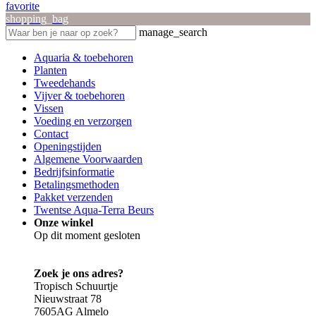
favorite
shopping_bag
manage_search
Aquaria & toebehoren
Planten
Tweedehands
Vijver & toebehoren
Vissen
Voeding en verzorgen
Contact
Openingstijden
Algemene Voorwaarden
Bedrijfsinformatie
Betalingsmethoden
Pakket verzenden
Twentse Aqua-Terra Beurs
Onze winkel
Op dit moment gesloten
Zoek je ons adres?
Tropisch Schuurtje
Nieuwstraat 78
7605AG Almelo