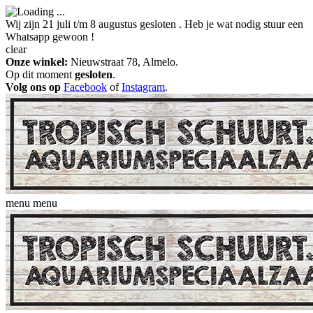
Wij zijn 21 juli t/m 8 augustus gesloten . Heb je wat nodig stuur een
Whatsapp gewoon !
clear
Onze winkel:
Nieuwstraat 78, Almelo.
Op dit moment
gesloten
.
Volg ons op
Facebook
of
Instagram
.
menu
menu