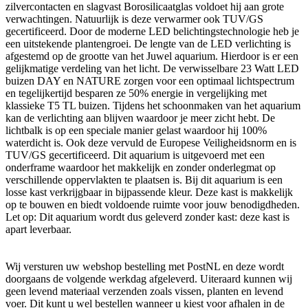
zilvercontacten en slagvast Borosilicaatglas voldoet hij aan grote
verwachtingen. Natuurlijk is deze verwarmer ook TUV/GS
gecertificeerd. Door de moderne LED belichtingstechnologie heb je
een uitstekende plantengroei. De lengte van de LED verlichting is
afgestemd op de grootte van het Juwel aquarium. Hierdoor is er een
gelijkmatige verdeling van het licht. De verwisselbare 23 Watt LED
buizen DAY en NATURE zorgen voor een optimaal lichtspectrum
en tegelijkertijd besparen ze 50% energie in vergelijking met
klassieke T5 TL buizen. Tijdens het schoonmaken van het aquarium
kan de verlichting aan blijven waardoor je meer zicht hebt. De
lichtbalk is op een speciale manier gelast waardoor hij 100%
waterdicht is. Ook deze vervuld de Europese Veiligheidsnorm en is
TUV/GS gecertificeerd. Dit aquarium is uitgevoerd met een
onderframe waardoor het makkelijk en zonder onderlegmat op
verschillende oppervlakten te plaatsen is. Bij dit aquarium is een
losse kast verkrijgbaar in bijpassende kleur. Deze kast is makkelijk
op te bouwen en biedt voldoende ruimte voor jouw benodigdheden.
Let op: Dit aquarium wordt dus geleverd zonder kast: deze kast is
apart leverbaar.
Wij versturen uw webshop bestelling met PostNL en deze wordt
doorgaans de volgende werkdag afgeleverd. Uiteraard kunnen wij
geen levend materiaal verzenden zoals vissen, planten en levend
voer. Dit kunt u wel bestellen wanneer u kiest voor afhalen in de