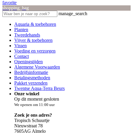
favorite
shopping_bag
manage_search
Aquaria & toebehoren
Planten
Tweedehands
Vijver & toebehoren
Vissen
Voeding en verzorgen
Contact
Openingstijden
Algemene Voorwaarden
Bedrijfsinformatie
Betalingsmethoden
Pakket verzenden
Twentse Aqua-Terra Beurs
Onze winkel
Op dit moment gesloten
We openen om 11:00 uur
Zoek je ons adres?
Tropisch Schuurtje
Nieuwstraat 78
7605AG Almelo