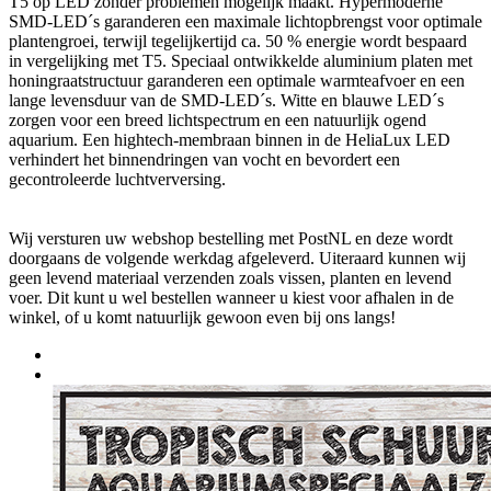
T5 op LED zonder problemen mogelijk maakt. Hypermoderne
SMD-LED´s garanderen een maximale lichtopbrengst voor optimale
plantengroei, terwijl tegelijkertijd ca. 50 % energie wordt bespaard
in vergelijking met T5. Speciaal ontwikkelde aluminium platen met
honingraatstructuur garanderen een optimale warmteafvoer en een
lange levensduur van de SMD-LED´s. Witte en blauwe LED´s
zorgen voor een breed lichtspectrum en een natuurlijk ogend
aquarium. Een hightech-membraan binnen in de HeliaLux LED
verhindert het binnendringen van vocht en bevordert een
gecontroleerde luchtverversing.
Wij versturen uw webshop bestelling met PostNL en deze wordt
doorgaans de volgende werkdag afgeleverd. Uiteraard kunnen wij
geen levend materiaal verzenden zoals vissen, planten en levend
voer. Dit kunt u wel bestellen wanneer u kiest voor afhalen in de
winkel, of u komt natuurlijk gewoon even bij ons langs!