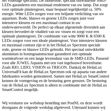
het volledige spectrum. De modernste, speciaal ontwikkelde SMD-
LEDs garanderen een maximaal rendement van uw lamp. Dat zorgt
voor optimale plantengroei, maar bespaart tegelijkertijd ca. 50%
energie. Witte LEDs zorgen voor een briljante verlichting van uw
aquarium. Rode, blauwe en groene LEDs zorgen juist voor
intensieve kleuren en een maximaal contrast in uw
onderwaterwereld. De perfect op elkaar afgestemde diversiteit aan
kleuren bevordert de vitaliteit van uw vissen en zorgt voor een
optimale plantengroei. De combinatie van witte 9000 K & 6500 K
LEDs zorgen voor een ideale plantengroei. Voor intensieve kleuren
en maximaal contrast zijn er in het HeliaLux Spectrum speciale
rode, groene en blauwe LEDs gebruikt. Het speciaal ontwikkelde
aluminium in honingraatstructuur garandeert een optimale
warmteafvoer en een lange levensduur van de SMD-LEDs. Passend
voor alle JUWEL Aquaria met een vast ingebouwd bovenframe.
Zoals RIO, LIDO, VISION en TRIGON. Dankzij de HeliaLux
UniversalFit kan de HeliaLux Spectrum ook op aquaria van andere
fabrikanten worden gemonteerd. Samen met HeliaLux SmartControl
kennen de vormgeving en de besturing geen grenzen. De besturing
van de HeliaLux Spectrum is alleen in combinatie met de HeliaLux
SmartControl mogelijk.
Wij versturen uw webshop bestelling met PostNL en deze wordt
doorgaans de volgende werkdag afgeleverd. Uiteraard kunnen wij