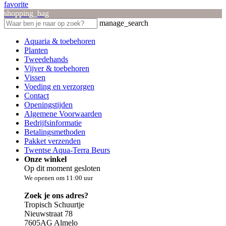
favorite
shopping_bag
manage_search
Aquaria & toebehoren
Planten
Tweedehands
Vijver & toebehoren
Vissen
Voeding en verzorgen
Contact
Openingstijden
Algemene Voorwaarden
Bedrijfsinformatie
Betalingsmethoden
Pakket verzenden
Twentse Aqua-Terra Beurs
Onze winkel
Op dit moment gesloten
We openen om 11:00 uur
Zoek je ons adres?
Tropisch Schuurtje
Nieuwstraat 78
7605AG Almelo