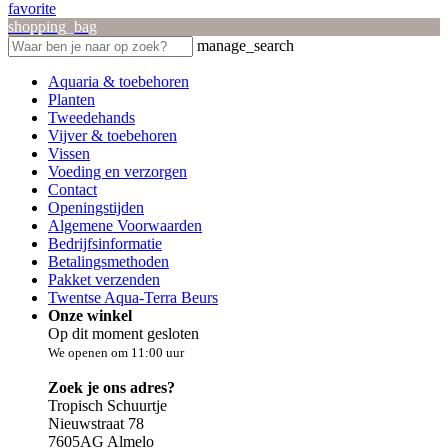
favorite
shopping_bag
manage_search
Aquaria & toebehoren
Planten
Tweedehands
Vijver & toebehoren
Vissen
Voeding en verzorgen
Contact
Openingstijden
Algemene Voorwaarden
Bedrijfsinformatie
Betalingsmethoden
Pakket verzenden
Twentse Aqua-Terra Beurs
Onze winkel
Op dit moment gesloten
We openen om 11:00 uur
Zoek je ons adres?
Tropisch Schuurtje
Nieuwstraat 78
7605AG Almelo