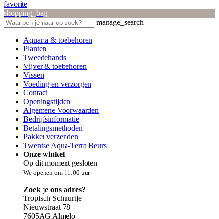
favorite
shopping_bag
manage_search
Aquaria & toebehoren
Planten
Tweedehands
Vijver & toebehoren
Vissen
Voeding en verzorgen
Contact
Openingstijden
Algemene Voorwaarden
Bedrijfsinformatie
Betalingsmethoden
Pakket verzenden
Twentse Aqua-Terra Beurs
Onze winkel
Op dit moment gesloten
We openen om 11:00 uur
Zoek je ons adres?
Tropisch Schuurtje
Nieuwstraat 78
7605AG Almelo