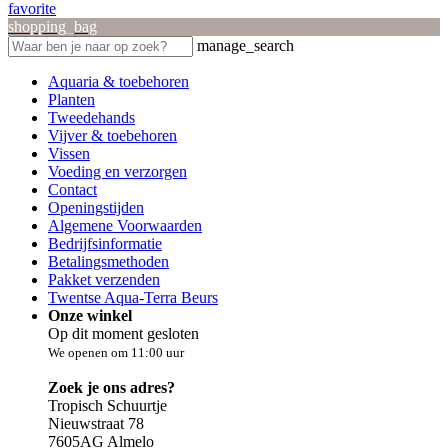
favorite
shopping_bag
manage_search
Aquaria & toebehoren
Planten
Tweedehands
Vijver & toebehoren
Vissen
Voeding en verzorgen
Contact
Openingstijden
Algemene Voorwaarden
Bedrijfsinformatie
Betalingsmethoden
Pakket verzenden
Twentse Aqua-Terra Beurs
Onze winkel
Op dit moment gesloten
We openen om 11:00 uur
Zoek je ons adres?
Tropisch Schuurtje
Nieuwstraat 78
7605AG Almelo