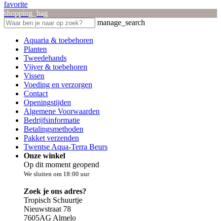
favorite
shopping_bag
manage_search
Aquaria & toebehoren
Planten
Tweedehands
Vijver & toebehoren
Vissen
Voeding en verzorgen
Contact
Openingstijden
Algemene Voorwaarden
Bedrijfsinformatie
Betalingsmethoden
Pakket verzenden
Twentse Aqua-Terra Beurs
Onze winkel
Op dit moment geopend
We sluiten om 18:00 uur
Zoek je ons adres?
Tropisch Schuurtje
Nieuwstraat 78
7605AG Almelo