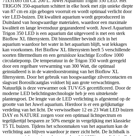
71x51x65 cm Ca. 200 L. Juwel Aquarium Trigon 350 LED. Het
TRIGON 350-aquarium schittert in elke hoek met zijn unieke diepte
van 87 cm en zijn gebogen voorruit en wordt optimaal verlicht door
vier LED-buizen. Dit kwaliteit aquarium wordt geproduceerd in
Duitsland van hoogwaardige materialen, waardoor een maximale
kwaliteit en lange levensduur gegarandeerd wordt. Juwel Aquarium
Trigon 350 LED is een aquarium dat uitgevoerd is met een sterk
Bioflow XL filtersystem. Dit binnenfilter bevindt zich in het
aquarium waardoor het water in het aquarium blijft, wat lekkages
kan voorkomen. Het Bioflow XL filtersystem heeft 5 verschillende
soorten filtermedium en een geruisloze krachtige Ecoflow 1000
circulatiepomp. De temperatuur in de Trigon 350 wordt geregeld
door een regelbare verwarming van 300 Watt, die optimaal
geinstalleerd is in de waterdoorstroming van het Bioflow XL
filtersystem. Door het gebruik van hoogwaardige zilvercontacten en
slagvast Borosilicaatglas voldoet hij aan grote verwachtingen.
Natuurlijk is deze verwarmer ook TUV/GS gecertificeerd. Door de
moderne LED belichtingstechnologie heb je een uitstekende
plantengroei. De lengte van de LED verlichting is afgestemd op de
grootte van het Juwel aquarium. Hierdoor is er een gelijkmatige
verdeling van het licht. De verwisselbare 12 en 23 Watt LED buizen
DAY en NATURE zorgen voor een optimaal lichtspectrum en
tegelijkertijd besparen ze 50% energie in vergelijking met klassieke
T5 TL buizen. Tijdens het schoonmaken van het aquarium kan de
verlichting aan blijven waardoor je meer zicht hebt. De lichtbalk is