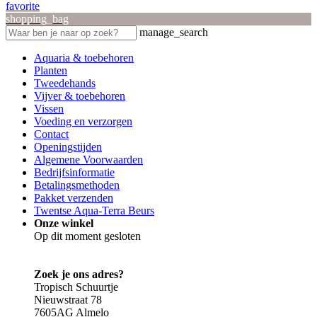
favorite
shopping_bag
manage_search
Aquaria & toebehoren
Planten
Tweedehands
Vijver & toebehoren
Vissen
Voeding en verzorgen
Contact
Openingstijden
Algemene Voorwaarden
Bedrijfsinformatie
Betalingsmethoden
Pakket verzenden
Twentse Aqua-Terra Beurs
Onze winkel
Op dit moment gesloten
Zoek je ons adres?
Tropisch Schuurtje
Nieuwstraat 78
7605AG Almelo