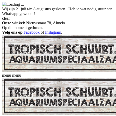
Wij zijn 21 juli t/m 8 augustus gesloten . Heb je wat nodig stuur een
Whatsapp gewoon !
clear
Onze winkel:
Nieuwstraat 78, Almelo.
Op dit moment
gesloten
.
Volg ons op
Facebook
of
Instagram
.
menu
menu