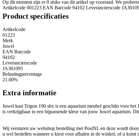
Op dit moment zijn er 0 stuks van dit artikel op voorraad. We probe
Artikelcode 001223
EAN Barcode 94102
Leverancierscode JA3010
Product specificaties
Artikelcode
01223
Merk
Juwel
EAN Barcode
94102
Leverancierscode
JA301095
Belastingpercentage
21.00%
Extra informatie
Juwel kast Trigon 190 sbx is een aquarium meubel geschikt voor he
is verkrijgbaar in een bijpassende kleur van jouw Juwel aquarium. Di
Wij versturen uw webshop bestelling met PostNL en deze wordt doorga
u wel bestellen wanneer u kiest voor afhalen in de winkel, of u komt 