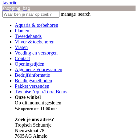
favorite
shopping_bag
manage_search
Aquaria & toebehoren
Planten
Tweedehands
Vijver & toebehoren
Vissen
Voeding en verzorgen
Contact
Openingstijden
Algemene Voorwaarden
Bedrijfsinformatie
Betalingsmethoden
Pakket verzenden
Twentse Aqua-Terra Beurs
Onze winkel
Op dit moment gesloten
We openen om 11:00 uur
Zoek je ons adres?
Tropisch Schuurtje
Nieuwstraat 78
7605AG Almelo