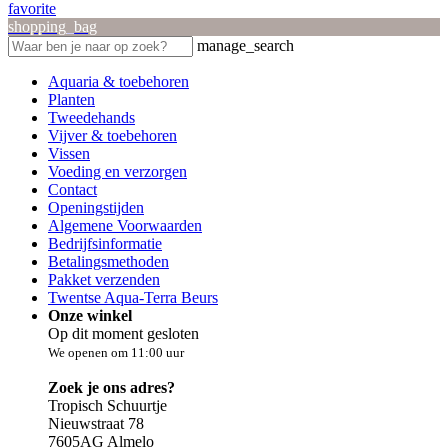
favorite
shopping_bag
manage_search
Aquaria & toebehoren
Planten
Tweedehands
Vijver & toebehoren
Vissen
Voeding en verzorgen
Contact
Openingstijden
Algemene Voorwaarden
Bedrijfsinformatie
Betalingsmethoden
Pakket verzenden
Twentse Aqua-Terra Beurs
Onze winkel
Op dit moment gesloten
We openen om 11:00 uur
Zoek je ons adres?
Tropisch Schuurtje
Nieuwstraat 78
7605AG Almelo