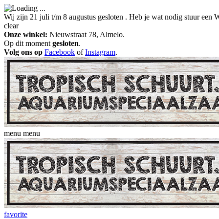
Wij zijn 21 juli t/m 8 augustus gesloten . Heb je wat nodig stuur ee
clear
Onze winkel:
Nieuwstraat 78, Almelo.
Op dit moment
gesloten
.
Volg ons op
Facebook
of
Instagram
.
menu
menu
favorite